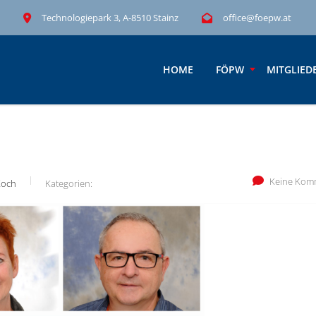
Technologiepark 3, A-8510 Stainz
office@foepw.at
HOME
FÖPW
MITGLIED
Keine Kom
Koch
Kategorien: