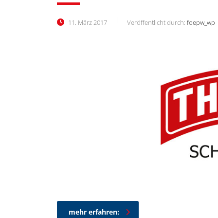
11. März 2017
Veröffentlicht durch:
foepw_wp
mehr erfahren: